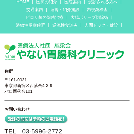
HOME
医師の紹介
医院案内
受診される方へ
交通案内
連携・紹介施設
内視鏡検査
ピロリ菌の除菌治療
大腸ポリープ切除術
過敏性腸症候群
逆流性食道炎
人間ドック・健診
住所
〒161-0031
東京都新宿区西落合4-3-9
パロ西落合101
お問い合わせ
TEL
03-5996-2772