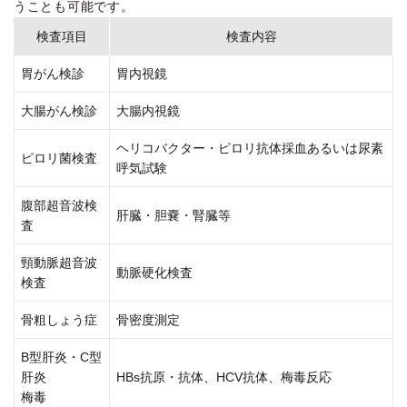
うことも可能です。
検査項目
検査内容
胃がん検診
胃内視鏡
大腸がん検診
大腸内視鏡
ヘリコバクター・ピロリ抗体採血あるいは尿素
ピロリ菌検査
呼気試験
腹部超音波検
肝臓・胆嚢・腎臓等
査
頸動脈超音波
動脈硬化検査
検査
骨粗しょう症
骨密度測定
B型肝炎・C型
肝炎
HBs抗原・抗体、HCV抗体、梅毒反応
梅毒