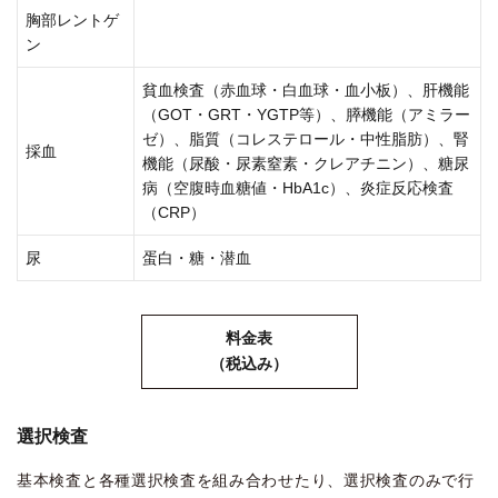
胸部レントゲ
ン
貧血検査（赤血球・白血球・血小板）、肝機能
（GOT・GRT・ΥGTP等）、膵機能（アミラー
ゼ）、脂質（コレステロール・中性脂肪）、腎
採血
機能（尿酸・尿素窒素・クレアチニン）、糖尿
病（空腹時血糖値・HbA1c）、炎症反応検査
（CRP）
尿
蛋白・糖・潜血
料金表
（税込み）
選択検査
基本検査と各種選択検査を組み合わせたり、選択検査のみで行