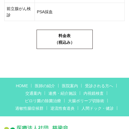
前立腺がん検
PSA採血
診
料金表
（税込み）
HOME
医師の紹介
医院案内
受診される方へ
交通案内
連携・紹介施設
内視鏡検査
ピロリ菌の除菌治療
大腸ポリープ切除術
過敏性腸症候群
逆流性食道炎
人間ドック・健診